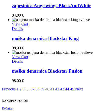
zapestnica Angelwings BlackAndWhite
34,00
€
View Cart
Details
moška denarnica Blackstar King
98,00
€
View Cart
Details
moška denarnica Blackstar Fusion
98,00
€
Previous
1
2
3
…
37
38
39
40
41
42
43
44
45
Next
NAKUP IN POGOJI
Košarica