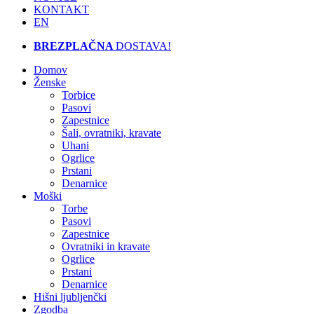
KONTAKT
EN
BREZPLAČNA
DOSTAVA!
Domov
Ženske
Torbice
Pasovi
Zapestnice
Šali, ovratniki, kravate
Uhani
Ogrlice
Prstani
Denarnice
Moški
Torbe
Pasovi
Zapestnice
Ovratniki in kravate
Ogrlice
Prstani
Denarnice
Hišni ljubljenčki
Zgodba