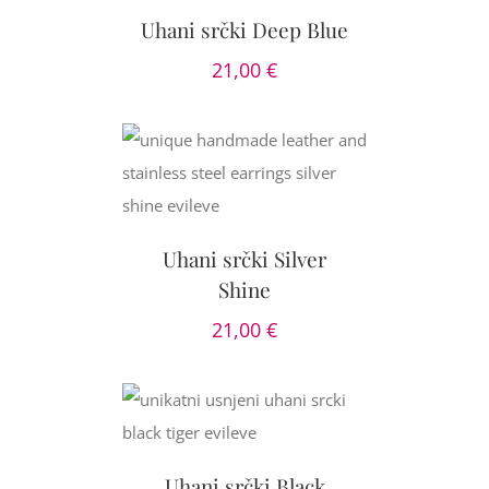
Uhani srčki Deep Blue
21,00
€
OŠARICO
/
AILS
Uhani srčki Silver
Shine
21,00
€
OŠARICO
/
AILS
Uhani srčki Black