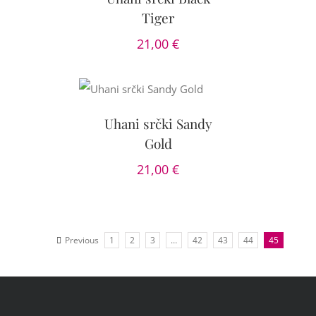
Tiger
21,00
€
DODAJ V
ARICO
/
DETAILS
Uhani srčki Sandy
Gold
21,00
€
Previous
1
2
3
…
42
43
44
45