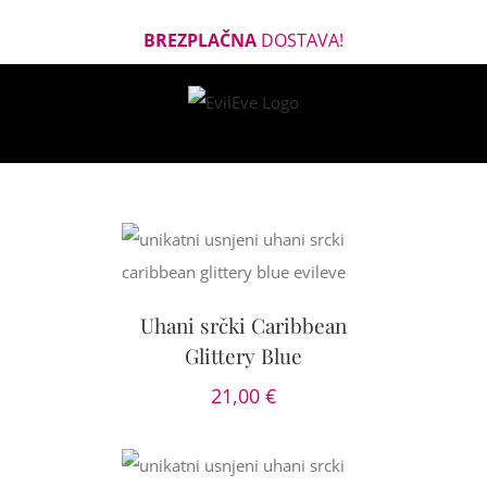
BREZPLAČNA
DOSTAVA!
OŠARICO
/
AILS
Uhani srčki Caribbean
Glittery Blue
21,00
€
OŠARICO
/