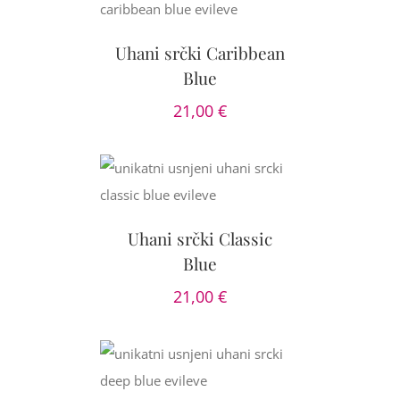
AILS
Uhani srčki Caribbean
Blue
21,00
€
OŠARICO
/
AILS
Uhani srčki Classic
Blue
21,00
€
OŠARICO
/
AILS