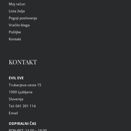
Moj račun
Lista želja
Pogoji poslovanja
Vračilo blaga
Pošiljke
Kontakt
KONTAKT
EVIL EVE
Trubarjeva cesta 15
1000 Ljubljana
Slovenija
Tel: 041 391 114
Email
ODPIRALNI ČAS
PON-PET: 14.00 – 19.00