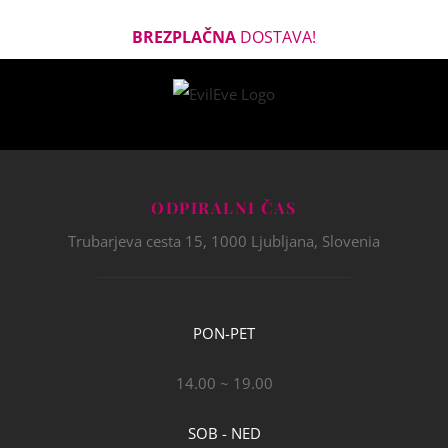
BREZPLAČNA
DOSTAVA!
ODPIRALNI ČAS
Trubarjeva cesta 15, 1000 Ljubljana, Slovenia
PON-PET
14.00 ~ 19.00
SOB - NED