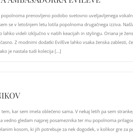
a popolnoma prenovljeno podobo svetovno uveljavljenega vokalne
 sem se v letošnjem letu lotila popolnoma drugačnega izziva. Na
hko videli izključno v naših keacijah in stylingu. Oriana je žensk
asno. Z modnimi dodatki EvilEve lahko vsaka ženska zablesti, če s
ko je nastala tudi kolecija [...]
NIKOV
em, kar sem imela oblečeno sama. V nekaj letih pa sem stranke, pr
a vedno gledam najprej posameznika ter mu popolnoma prilagodim 
zdelanim kosom, ki jih potrebuje za nek dogodek, v kolikor gre za