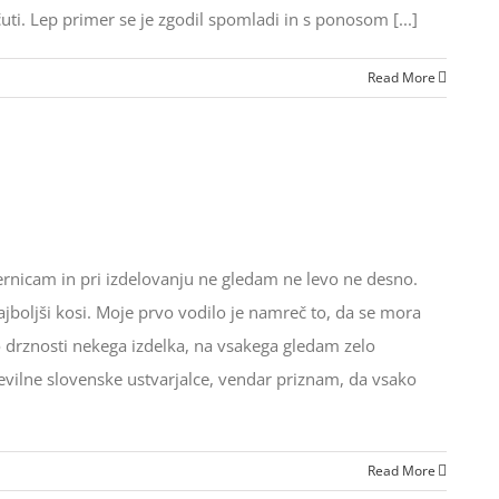
i. Lep primer se je zgodil spomladi in s ponosom [...]
Read More
rnicam in pri izdelovanju ne gledam ne levo ne desno.
jboljši kosi. Moje prvo vodilo je namreč to, da se mora
 drznosti nekega izdelka, na vsakega gledam zelo
evilne slovenske ustvarjalce, vendar priznam, da vsako
Read More