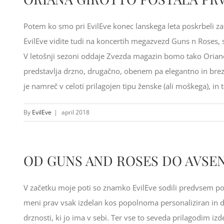
Potem ko smo pri EvilEve konec lanskega leta poskrbeli z
EvilEve vidite tudi na koncertih megazvezd Guns n Roses,
V letošnji sezoni oddaje Zvezda magazin bomo tako Oriano la
predstavlja drzno, drugačno, obenem pa elegantno in brezč
je namreč v celoti prilagojen tipu ženske (ali moškega), in ta
By
EvilEve
|
april 2018
OD GUNS AND ROSES DO AVSE
V začetku moje poti so znamko EvilEve sodili predvsem po t
meni prav vsak izdelan kos popolnoma personaliziran in d
drznosti, ki jo ima v sebi. Ter vse to seveda prilagodim i