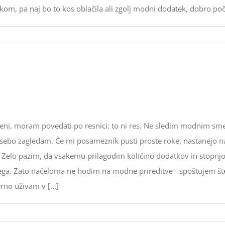
m, pa naj bo to kos oblačila ali zgolj modni dodatek, dobro počut
eni, moram povedati po resnici: to ni res. Ne sledim modnim sme
osebo zagledam. Če mi posameznik pusti proste roke, nastanejo na
 Zelo pazim, da vsakemu prilagodim količino dodatkov in stopnjo
kega. Zato načeloma ne hodim na modne prireditve - spoštujem št
no uživam v [...]