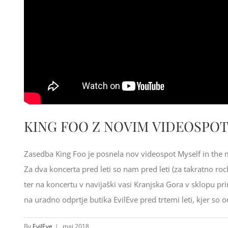
KING FOO Z NOVIM VIDEOSPOT
Zasedba King Foo je posnela nov videospot Myself in the mus
Za dva koncerta pred leti so nam pred leti (za takratno ro
ter na koncertu v navijaški vasi Kranjska Gora v sklopu prir
na uradno odprtje butika EvilEve pred trtemi leti, kjer so 
By
EvilEve
|
maj 2018