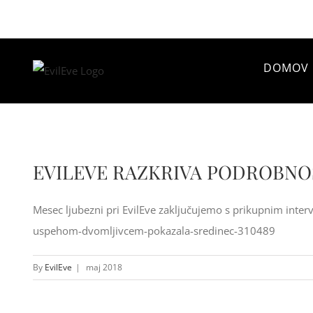
DOMOV
EVILEVE RAZKRIVA PODROBNO
Mesec ljubezni pri EvilEve zaključujemo s prikupnim inter
uspehom-dvomljivcem-pokazala-sredinec-310489
By
EvilEve
|
maj 2018