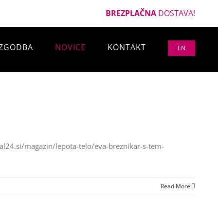
BREZPLAČNA
DOSTAVA!
ZGODBA
NOVICE
KONTAKT
EN
nal24.si/magazin/lepota-telo/eva-breznikar-s-tem-
Read More