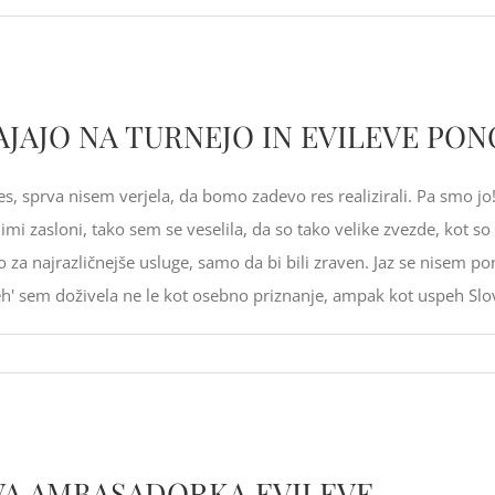
AJO NA TURNEJO IN EVILEVE PON
, sprva nisem verjela, da bomo zadevo res realizirali. Pa smo jo
limi zasloni, tako sem se veselila, da so tako velike zvezde, ko
jo za najrazličnejše usluge, samo da bi bili zraven. Jaz se nisem p
eh' sem doživela ne le kot osebno priznanje, ampak kot uspeh Slove
VA AMBASADORKA EVILEVE