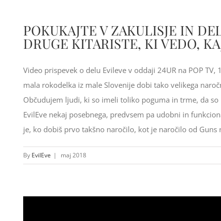
POKUKAJTE V ZAKULISJE IN DE
DRUGE KITARISTE, KI VEDO, KA
Video prispevek o delu Evileve v oddaji 24UR na POP TV, 
mala rokodelka iz male Slovenije dobi tako velikega naro
Občudujem ljudi, ki so imeli toliko poguma in trme, da so u
EvilEve nekaj posebnega, predvsem pa udobni in funkcionaln
je, ko dobiš prvo takšno naročilo, kot je naročilo od Guns n 
By
EvilEve
|
maj 2018