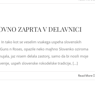
OVNO ZAPRTA V DELAVNICI
! In tako kot se veselim vsakega uspeha slovenskih
t so Guns n Roses, opazile neko majhno Slovenko oziroma
onujala, jaz nisem delala zastonj, samo da bi nosili moje
nije, uspeh slovenske rokodelske tradicije, [...]
Read More