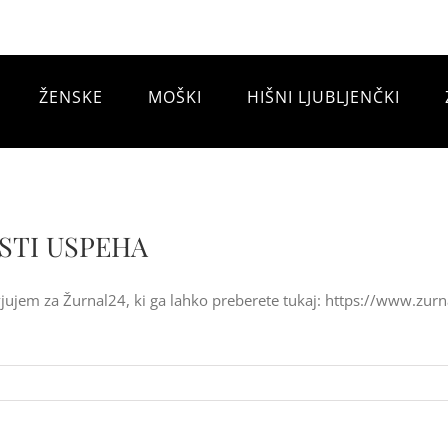
ŽENSKE
MOŠKI
HIŠNI LJUBLJENČKI
STI USPEHA
vjujem za Žurnal24, ki ga lahko preberete tukaj: https://www.zur