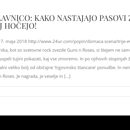
LAVNICO: KAKO NASTAJAJO PASOVI 
J HOČEJO!
17. maja 2018 http://www.24ur.com/popin/domaca-scena/trije-evi
čnika, kot so svetovne rock zvezde Guns n Roses, si štejem ne sa
speli tujini pokazati, kaj vse zmoremo. In po njihovih stopinjah 
i veliko bolj od običajne 'trgovinsko štancane' ponudbe. In nenaz
Roses. Je nagrada, je veselje in [...]