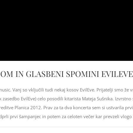
OM IN GLASBENI SPOMINI EVILEVE
ic. Vanj so vključili tudi nekaj kosov EvilEve. Prijatelji smo že v
ck zasedbo EvilEve) celo posodili kitarista Mateja Sušnika. Izvrst
editve Planica 2012. Prav za ta dva koncerta sem si ustvarila prvi 
odprli prvi šampanjec in potem za celoten večer kar prevzeli vlogo 