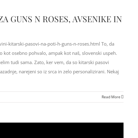
ZA GUNS N ROSES, AVSENIKE IN
ni-kitarski-pasovi-na-poti-h-guns-n-roses.html To, da
mo kot osebno pohvalo, ampak kot naš, slovenski uspeh.
želim tudi sama. Zato, ker vem, da so kitarski pasovi
adnje, narejeni so iz srca in zelo personalizirani. Nekaj
Read More