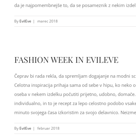
da je najpomembnejše to, da se posameznik z nekim izdelko
By
EvilEve
|
marec 2018
FASHION WEEK IN EVILEVE
Čeprav bi rada rekla, da spremljam dogajanje na modni sc
Celotna inspiracija prihaja sama od sebe v hipu, ko neko 
oseba v nekem izdelku počutiti prijetno, udobno, domače.
individualno, in to je recept za lepo celostno podobo vsa
minuto svojega časa izkoristim za svojo delavnico. Neizmer
By
EvilEve
|
februar 2018