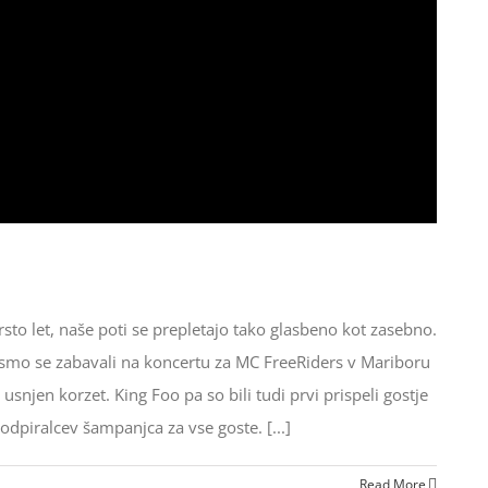
rsto let, naše poti se prepletajo tako glasbeno kot zasebno.
no smo se zabavali na koncertu za MC FreeRiders v Mariboru
usnjen korzet. King Foo pa so bili tudi prvi prispeli gostje
odpiralcev šampanjca za vse goste. [...]
Read More