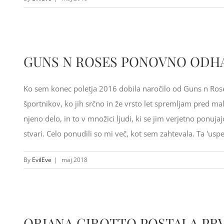
GUNS N ROSES PONOVNO ODHAJ
Ko sem konec poletja 2016 dobila naročilo od Guns n Roses
športnikov, ko jih srčno in že vrsto let spremljam pred ma
njeno delo, in to v množici ljudi, ki se jim verjetno ponuja
stvari. Celo ponudili so mi več, kot sem zahtevala. Ta 'usp
By
EvilEve
|
maj 2018
ORIANA GIROTTO POSTALA PR