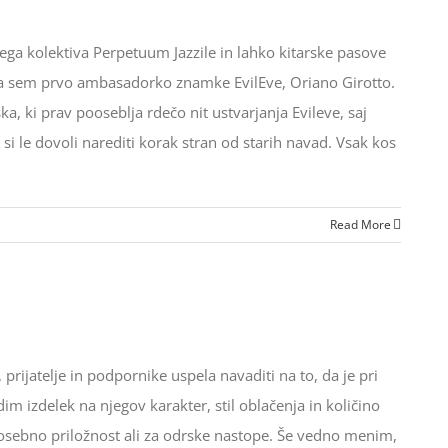
ga kolektiva Perpetuum Jazzile in lahko kitarske pasove
šla sem prvo ambasadorko znamke EvilEve, Oriano Girotto.
a, ki prav pooseblja rdečo nit ustvarjanja Evileve, saj
i le dovoli narediti korak stran od starih navad. Vsak kos
Read More
ijatelje in podpornike uspela navaditi na to, da je pri
izdelek na njegov karakter, stil oblačenja in količino
 posebno priložnost ali za odrske nastope. Še vedno menim,