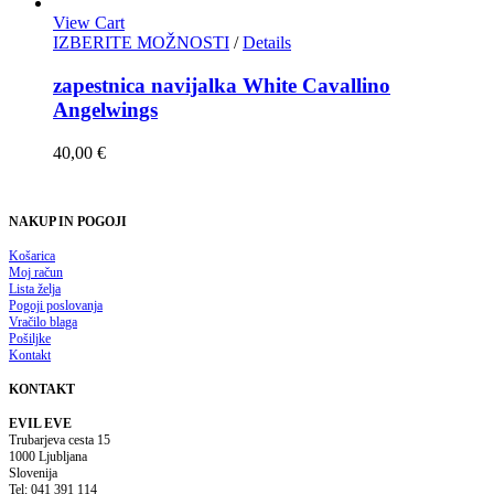
View Cart
IZBERITE MOŽNOSTI
/
Details
zapestnica navijalka White Cavallino
Angelwings
40,00
€
NAKUP IN POGOJI
Košarica
Moj račun
Lista želja
Pogoji poslovanja
Vračilo blaga
Pošiljke
Kontakt
KONTAKT
EVIL EVE
Trubarjeva cesta 15
1000 Ljubljana
Slovenija
Tel: 041 391 114