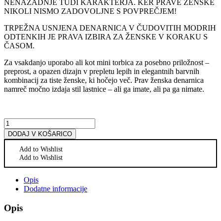
NENAZADNJE TUDI KARAKTERJA. KER PRAVE ŽENSKE
NIKOLI NISMO ZADOVOLJNE S POVPREČJEM!
TRPEŽNA USNJENA DENARNICA V ČUDOVITIH MODRIH
ODTENKIH JE PRAVA IZBIRA ZA ŽENSKE V KORAKU S
ČASOM.
Za vsakdanjo uporabo ali kot mini torbica za posebno priložnost –
preprost, a opazen dizajn v prepletu lepih in elegantnih barvnih
kombinacij za tiste ženske, ki hočejo več. Prav ženska denarnica
namreč močno izdaja stil lastnice – ali ga imate, ali pa ga nimate.
Količina
DODAJ V KOŠARICO
Add to Wishlist
Add to Wishlist
Opis
Dodatne informacije
Opis