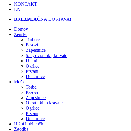
KONTAKT
EN
BREZPLAČNA
DOSTAVA!
Domov
Ženske
Torbice
Pasovi
Zapestnice
Šali, ovratniki, kravate
Uhani
Ogrlice
Prstani
Denarnice
Moški
Torbe
Pasovi
Zapestnice
Ovratniki in kravate
Ogrlice
Prstani
Denarnice
Hišni ljubljenčki
Zgodba