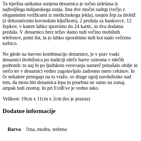
Ta trpežna unikatna usnjena denarnica je ročno izdelana iz
najboljšega italijanskega usnja. Ima dve močni zadrgi (večjo z
elegantnimi verižicami iz medicinskega jekla), usnjen žep za drobiž
(z dekorativnim kovinskim ključkom), 2 predala za bankovce, 12
žepkov, v katere lahko spravimo do 24 kartic, in dva dodatna
predala. V denarnico brez težav damo tudi večino mobilnih
telefonov, potni list, in jo lahko uporabimo tudi kot malo večerno
torbico.
Ne glede na barvno kombinacijo denarnice, je v prav vsaki
denarnici drobižnica po tradiciji rdeče barve oziroma v rdečih
podtonih: to naj bi po ljudskem verovanju namreč prinašalo obilje in
srečo ter v denarnici vedno zagotavljalo zadostno mero cekinov. In
če nekatere prisegajo na to vražo, so druge zgolj navdušenke nad
tem, da mora biti denarnica lepa in posebna ne samo na zunaj,
ampak tudi znotraj. In pri EvilEve je vedno tako.
Velikost: 19cm x 11cm x 2cm (ko je prazna)
Dodatne informacije
Barva
črna, modra, srebrna