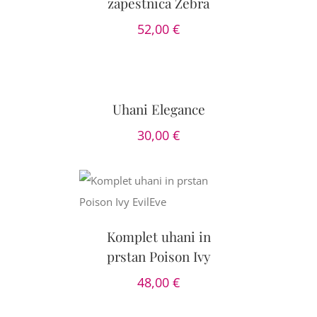
zapestnica Zebra
52,00
€
DODAJ
V
KOŠARICO
/
DETAILS
Uhani Elegance
30,00
€
OŽNOSTI
/
AILS
Komplet uhani in
prstan Poison Ivy
48,00
€