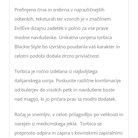
Prefinjena črna in srebrna v najrazličnejših
odtenkih, teksturah ter vzorcih je v značilnem
EvilEve dizajnu zadetek v polno za vse prave
modne navdušenke. Unikatna usnjena torbica
Blackie Style bo izvrstno poudarila vaš karakter in
celotni podobi dodala drzno privlačnost.
Torbica je ročno izdelana iz najboljšega
italijanskega usnja. Poskusite različne kombinacije
od bulerjev do visokih petk in navdušene boste
nad magijo, ki jo pričara prav ta modni dodatek.
Ročaj je snemljiv, v celoti prilagodljiv po velikosti in
narejen iz medicinskega jekla. Torbica se
preprosto odpira in zapira s kovinskimi zapiralnimi