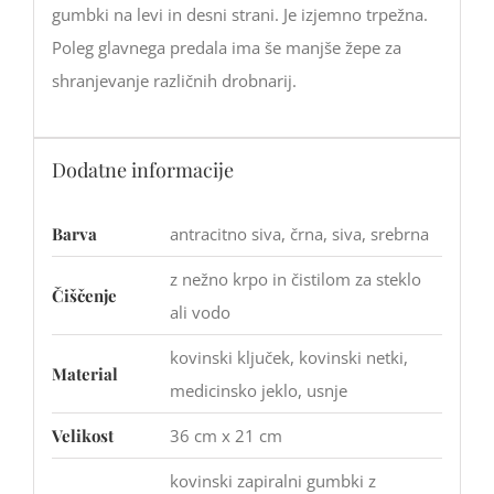
gumbki na levi in desni strani. Je izjemno trpežna.
Poleg glavnega predala ima še manjše žepe za
shranjevanje različnih drobnarij.
Dodatne informacije
Barva
antracitno siva, črna, siva, srebrna
z nežno krpo in čistilom za steklo
Čiščenje
ali vodo
kovinski ključek, kovinski netki,
Material
medicinsko jeklo, usnje
Velikost
36 cm x 21 cm
kovinski zapiralni gumbki z