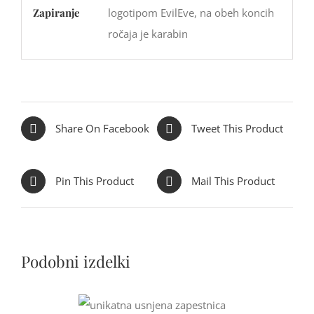
Zapiranje
logotipom EvilEve, na obeh koncih
ročaja je karabin
Share On Facebook
Tweet This Product
Pin This Product
Mail This Product
Podobni izdelki
OŽNOSTI
/