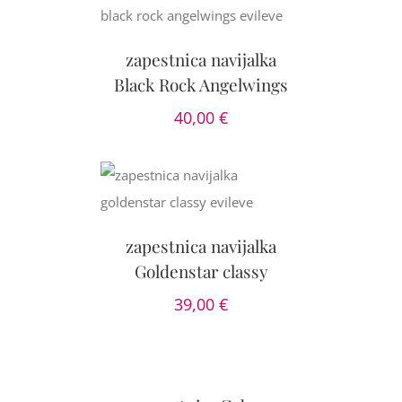
AILS
zapestnica navijalka
Black Rock Angelwings
40,00
€
OŽNOSTI
/
AILS
zapestnica navijalka
Goldenstar classy
39,00
€
DODAJ
V
KOŠARICO
/
DETAILS